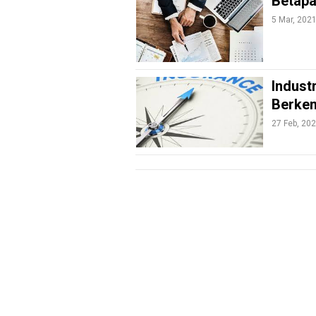
Betapa
Liputan
5 Mar, 202
Real
Gadget
Guide
Indust
Cat
Berke
Food
27 Feb, 20
Lifestyle
Review
Pinjol
SourceCode
Otomotif
infotorial
Tutor
Theme