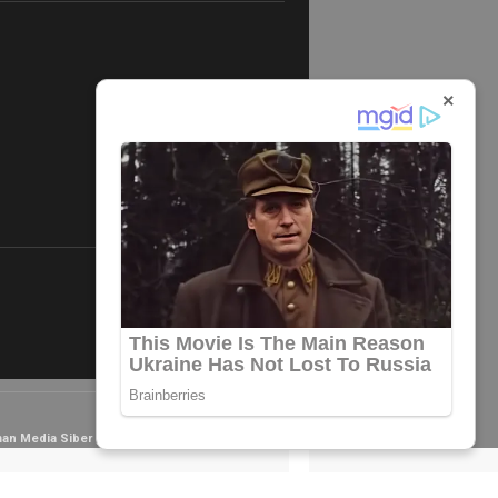
×
×
an Media Siber
Redaksi