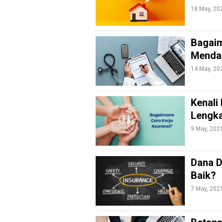
18 May, 20
Home
Money
Bagaim
Mendap
Economy
14 May, 20
N
E
T
Kenali
W
O
Lengka
R
K
9 May, 202
Dana D
jawabarat
Baik?
Guide
7 May, 202
Money