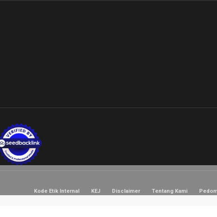
Kode Etik Internal
KEJ
Disclaimer
Tentang Kami
Pedom