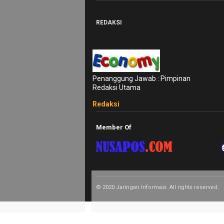
Smartphone
REDAKSI
Guide
EduBudaya
EduStyle
Penanggung Jawab : Pimpinan
TeknoGame
Redaksi Utama
Economy
Redaksi
Tekno
Member Of
Recipes
Loker
InfoKepri
KuansingTerkini
© 2020 Jaringan Informasi. All rights reserved.
Bisnis