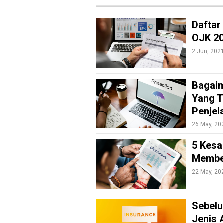
Daftar
OJK 2
2 Jun, 202
Bagaim
Yang T
Penjel
26 May, 20
5 Kesa
Membel
22 May, 20
M
E
N
U
Sebelu
Jenis 