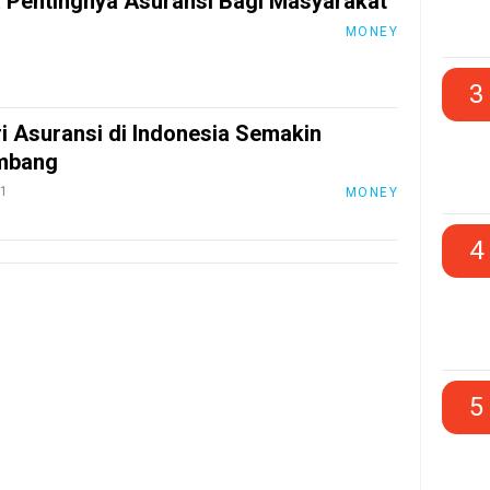
 Pentingnya Asuransi Bagi Masyarakat
1
MONEY
3
ri Asuransi di Indonesia Semakin
mbang
21
MONEY
4
5